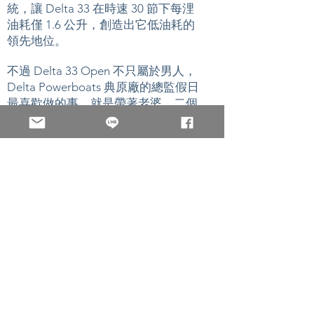
統，讓 Delta 33 在時速 30 節下每浬
油耗僅 1.6 公升，創造出它低油耗的
領先地位。
不過 Delta 33 Open 不只屬於男人，
Delta Powerboats 典原廠的總監假日
最喜歡做的事，就是帶著老婆、二個
漂亮女兒在海上暢遊，而在遊艇開至
外海安全處，女兒們也會忍不住技癢
開上一段，Delta 33 Open 個人及家
人帶來的美好記憶就是她最大的價
值。
材質：
碳纖維+GRP
船長：
10.7 公尺 (35 呎 2 吋)
船寬：
3.1 公尺
重量：
3.8 噸
油箱：
550 公升
安全範圍：
250 - 300 浬 (estimate D6
400)