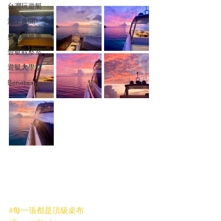
台灣玩遊艇
海上趣聞
奧莫爾故事
遊艇觀察室
遊艇大學堂
Beneteau
#每一張都是頂級桌布