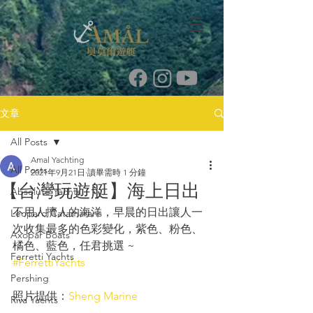
文章
All Posts
Amal Yachting
All Posts
2021年9月21日
讀畢需時 1 分鐘
【台灣玩遊艇】海上日出
Absolute Yachts
不用人擠人的海洋，早晨的日出讓人一
Leopard Catamarans
次收集最多的色彩變化，紫色、粉色、
Axopar Boats
橘色、藍色，任君挑選 ~ 
Ferretti Yachts
#FerrettiYachts
Pershing
照片提供：
Sheng Marine
Riva Yachts