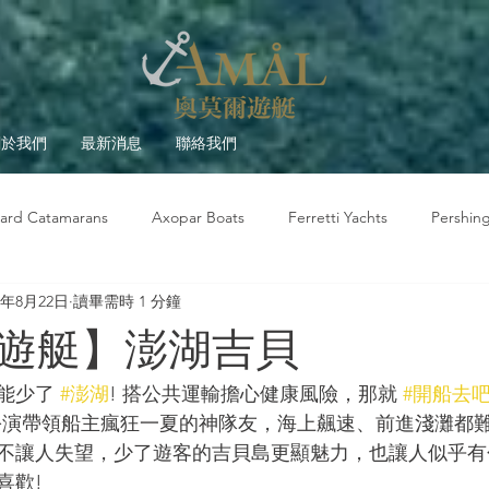
關於我們
最新消息
聯絡我們
ard Catamarans
Axopar Boats
Ferretti Yachts
Pershin
1年8月22日
讀畢需時 1 分鐘
莫爾故事
遊艇觀察室
遊艇大學堂
Beneteau
遊艇】澎湖吉貝
能少了 
#澎湖
! 搭公共運輸擔心健康風險，那就 
#開船去
扮演帶領船主瘋狂一夏的神隊友，海上飆速、前進淺灘都
不讓人失望，少了遊客的吉貝島更顯魅力，也讓人似乎有
喜歡!