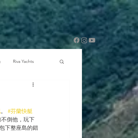
g
Riva Yachts
吧
。 
#芬蘭快艇
難不倒他，玩下
包下整座島的錯