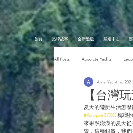
首頁
品牌故事
全新遊艇
嚴選中古
All Posts
Absolute Yachts
Leop
Amal Yachting
202
台灣玩遊艇
海上趣聞
奧
【台灣玩
夏天的遊艇生活怎麼
#Axopar37XC
 稱職
來果然澎湖的夏天從
覺，這種錯覺，我們