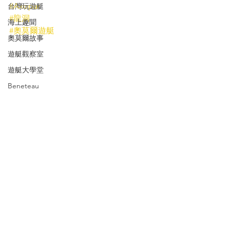
#Axopar
台灣玩遊艇
#龍洞
海上趣聞
#奧莫爾遊艇
奧莫爾故事
遊艇觀察室
遊艇大學堂
Beneteau