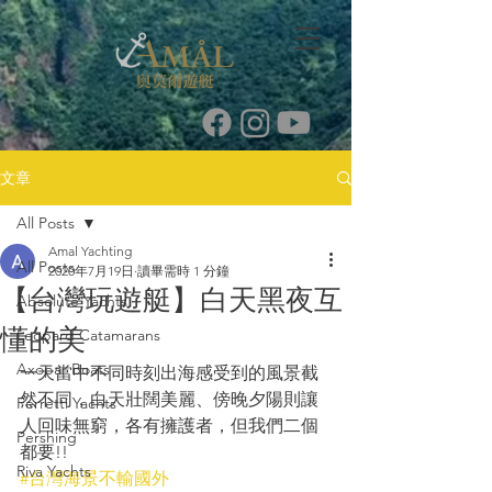
文章
All Posts
Amal Yachting
All Posts
2020年7月19日
讀畢需時 1 分鐘
【台灣玩遊艇】白天黑夜互
Absolute Yachts
懂的美
Leopard Catamarans
Axopar Boats
一天當中不同時刻出海感受到的風景截
然不同，白天壯闊美麗、傍晚夕陽則讓
Ferretti Yachts
人回味無窮，各有擁護者，但我們二個
Pershing
都要!!
Riva Yachts
#台灣海景不輸國外