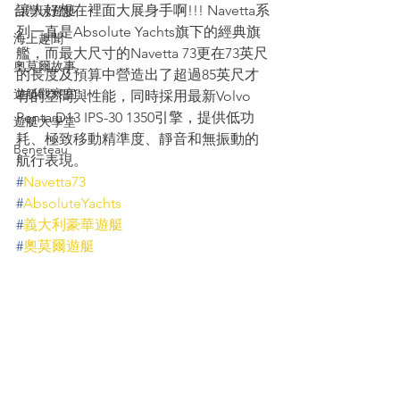
讓人好想在裡面大展身手啊!!! Navetta系
台灣玩遊艇
列一直是Absolute Yachts旗下的經典旗
海上趣聞
艦，而最大尺寸的Navetta 73更在73英尺
奧莫爾故事
的長度及預算中營造出了超過85英尺才
遊艇觀察室
有的空間與性能，同時採用最新Volvo 
Penta D13 IPS-30 1350引擎，提供低功
遊艇大學堂
耗、極致移動精準度、靜音和無振動的
Beneteau
航行表現。
#
Navetta73
#
AbsoluteYachts
#
義大利豪華遊艇
#
奧莫爾遊艇