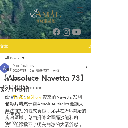
文章
All Posts
Amal Yachting
All Posts
2020年5月19日
讀畢需時 1 分鐘
【Absolute Navetta 73】
Absolute Yachts
影片開箱
Leopard Catamarans
Axopar Boats
由 
#
TheBoatShow
 帶來的Navetta 73開
箱影片帶您一窺Absolute Yachts最讓人
Ferretti Yachts
無法抗拒的義式質感，尤其在2:48開始的
Pershing
廚房區域，藉由升降窗區隔沙龍和廚
Riva Yachts
房，但卻擋不了明亮簡潔的大器質感，