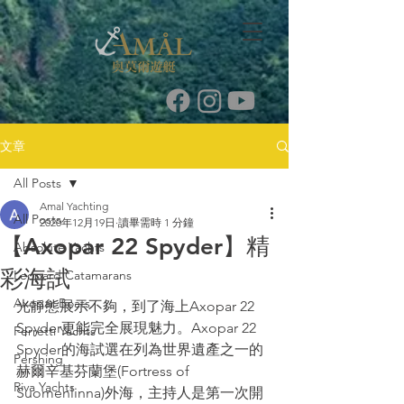
文章
All Posts
Amal Yachting
All Posts
2020年12月19日
讀畢需時 1 分鐘
【Axopar 22 Spyder】精
Absolute Yachts
彩海試
Leopard Catamarans
Axopar Boats
光靜態展示不夠，到了海上Axopar 22 
Spyder更能完全展現魅力。Axopar 22 
Ferretti Yachts
Spyder的海試選在列為世界遺產之一的
Pershing
赫爾辛基芬蘭堡(Fortress of 
Riva Yachts
Suomenlinna)外海，主持人是第一次開