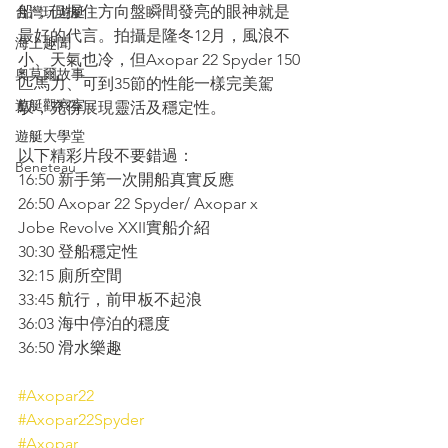
船，但握住方向盤瞬間發亮的眼神就是
台灣玩遊艇
最好的代言。拍攝是隆冬12月，風浪不
海上趣聞
小、天氣也冷，但Axopar 22 Spyder 150
奧莫爾故事
匹馬力、可到35節的性能一樣完美駕
遊艇觀察室
馭，充份展現靈活及穩定性。
遊艇大學堂
以下精彩片段不要錯過：
Beneteau
16:50 新手第一次開船真實反應
26:50 Axopar 22 Spyder/ Axopar x 
Jobe Revolve XXII實船介紹
30:30 登船穩定性
32:15 廁所空間
33:45 航行，前甲板不起浪
36:03 海中停泊的穩度
36:50 滑水樂趣
#Axopar22
#Axopar22Spyder
#Axopar