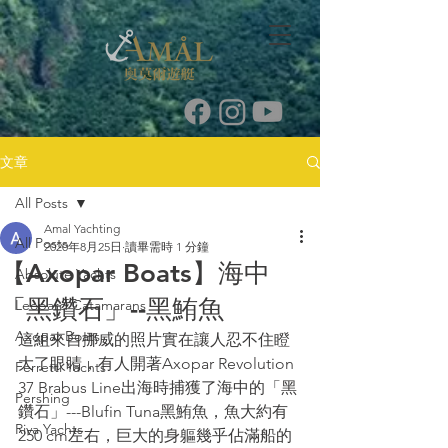
文章
All Posts
Amal Yachting
All Posts
2020年8月25日
讀畢需時 1 分鐘
【Axopar Boats】海中
Absolute Yachts
「黑鑽石」--黑鮪魚
Leopard Catamarans
Axopar Boats
這組來自挪威的照片實在讓人忍不住瞪
大了眼睛，有人開著Axopar Revolution 
Ferretti Yachts
37 Brabus Line出海時捕獲了海中的「黑
Pershing
鑽石」---Blufin Tuna黑鮪魚，魚大約有
Riva Yachts
250 cm左右，巨大的身軀幾乎佔滿船的