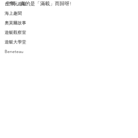
空間，真的是「滿載」而歸呀! 
台灣玩遊艇
海上趣聞
奧莫爾故事
遊艇觀察室
遊艇大學堂
Beneteau