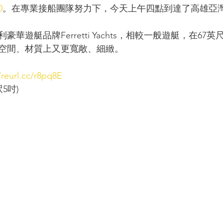
0
。在專業接船團隊努力下，今天上午四點到達了高雄亞
自義大利豪華遊艇品牌Ferretti Yachts，相較一般遊艇，在67英尺
空間、材質上又更寬敞、細緻。
/reurl.cc/r8pq8E
呎5吋)