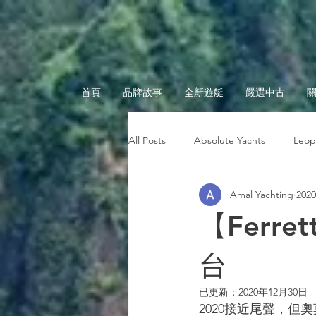
首頁
品牌故事
全新遊艇
嚴選中古
All Posts
Absolute Yachts
Leop
Amal Yachting
202
台灣玩遊艇
海上趣聞
奧
【Ferr
台
已更新：
2020年12月30日
2020接近尾聲，