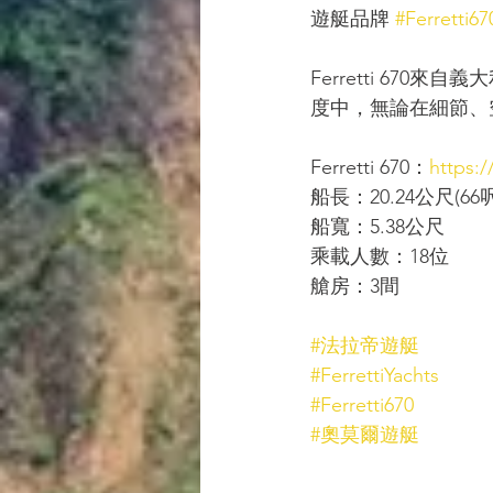
遊艇品牌 
#Ferretti67
Ferretti 670來
度中，無論在細節、
Ferretti 670：
https:/
船長：20.24公尺(66
船寬：5.38公尺
乘載人數：18位
艙房：3間
#法拉帝遊艇
#FerrettiYachts
#Ferretti670
#奧莫爾遊艇