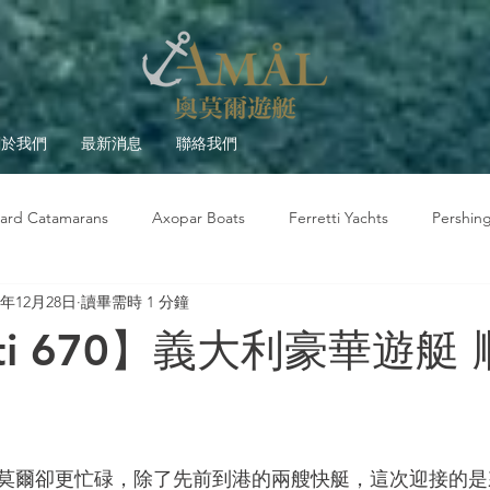
關於我們
最新消息
聯絡我們
ard Catamarans
Axopar Boats
Ferretti Yachts
Pershin
0年12月28日
讀畢需時 1 分鐘
莫爾故事
遊艇觀察室
遊艇大學堂
Beneteau
etti 670】義大利豪華遊艇
但奧莫爾卻更忙碌，除了先前到港的兩艘快艇，這次迎接的