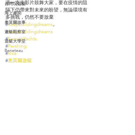
過一支支影片鼓舞大家，要在疫情的阻
台灣玩遊艇
隔下仍帶來對未來的盼望，無論環境有
海上趣聞
多挑戰，仍然不要放棄 
奧莫爾故事
#
keepbuildingdreams
。
#
keepbuildingdreams
遊艇觀察室
#
FerrettiYachts
遊艇大學堂
#
Pershing
Beneteau
#
Riva
#
奧莫爾遊艇