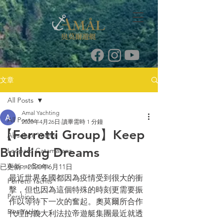
文章
All Posts
Amal Yachting
All Posts
2020年4月26日
讀畢需時 1 分鐘
【Ferretti Group】Keep
Absolute Yachts
Building Dreams
Leopard Catamarans
Axopar Boats
已更新：
2020年6月11日
最近世界各國都因為疫情受到很大的衝
Ferretti Yachts
擊，但也因為這個特殊的時刻更需要振
Pershing
作以等待下一次的奮起。奧莫爾所合作
Riva Yachts
代理的義大利法拉帝遊艇集團最近就透