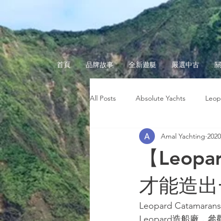
首頁
品牌故事
全新遊艇
嚴選中古
All Posts
Absolute Yachts
Leop
Amal Yachting
202
台灣玩遊艇
海上趣聞
奧
【Leopa
才能造出
Leopard Catama
Leopard造船