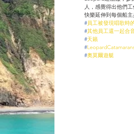
人，感覺得出他們工
快樂延伸到每個船主
#
員工被發現唱歌時
#
其他員工還一起合
#
天籟
#
LeopardCatamaran
#
奧莫爾遊艇