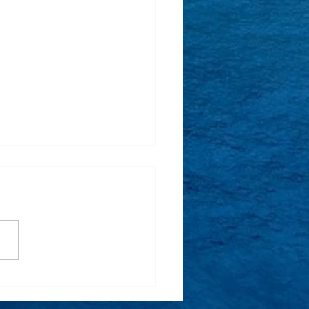
賣會快閃沙龍】羅芙奧秋
賣會