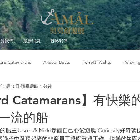
關於我們
最新消息
聯絡我們
ard Catamarans
Axopar Boats
Ferretti Yachts
Pershin
0年5月10日
讀畢需時 1 分鐘
莫爾故事
遊艇觀察室
遊艇大學堂
Beneteau
rd Catamarans】有快
一流的船
rans的船主Jason & Nikki參觀自己心愛遊艇 Curiosity好
廠，參觀過程中發現船廠的非裔員工邊唱歌邊工作，快樂的氛