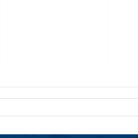
【遊艇生活】「家」中自拍照
【拍
季拍