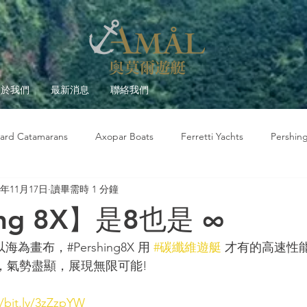
關於我們
最新消息
聯絡我們
ard Catamarans
Axopar Boats
Ferretti Yachts
Pershin
1年11月17日
讀畢需時 1 分鐘
莫爾故事
遊艇觀察室
遊艇大學堂
Beneteau
ing 8X】是8也是 ∞
為畫布，#Pershing8X 用 
#碳纖維遊艇
 才有的高速性
 ，氣勢盡顯，展現無限可能!
//bit.ly/3zZzpYW