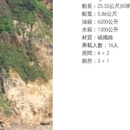
船長：25.55公尺(83呎
船寬：5.86公尺
油箱：6200公升
水箱：1300公升
材質：碳纖維
乘載人數：16人
房間：4 + 2
廁所：3 + 1