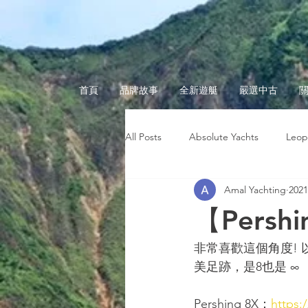
首頁
品牌故事
全新遊艇
嚴選中古
All Posts
Absolute Yachts
Leop
Amal Yachting
202
台灣玩遊艇
海上趣聞
奧
【Persh
非常喜歡這個角度! 以海
美足跡，是8也是 ∞
Pershing 8X：
https: