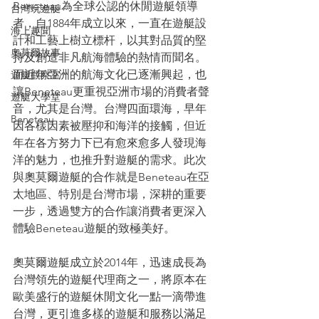
Beneteau為全球公認的休閒遊艇領導
台灣玩遊艇
者，自1884年成立以來，一直在遊艇設
海上趣聞
計和工藝上樹立標杆，以其對品質的堅
奧莫爾故事
持及創造非凡航海體驗的熱情而聞名。
而近年亞洲的航海文化已逐漸興起，也
遊艇觀察室
讓Beneteau更重視亞洲市場的消費者聲
遊艇大學堂
音，尤其是台灣。台灣四面環海，早年
Beneteau
因各樣因素被壓抑和海洋的接觸，但近
年在各方努力下已有愈來愈多人發現海
洋的魅力，也推升對遊艇的需求。此次
與奧莫爾遊艇的合作就是Beneteau在亞
太地區、特別是台灣市場，深耕的重要
一步，透過雙方的合作讓消費者更深入
體驗Beneteau遊艇的致極美好。
奧莫爾遊艇成立於2014年，迅速成長為
台灣領先的遊艇代理商之一，將原本在
歐美盛行的遊艇休閒文化一點一滴帶進
台灣，更引進多樣的遊艇和服務以滿足