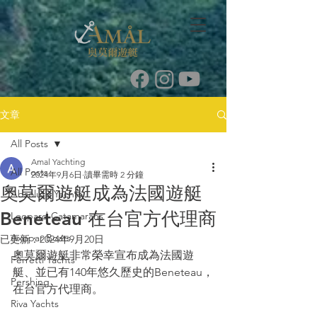
文章
All Posts
Amal Yachting
All Posts
2024年9月6日
讀畢需時 2 分鐘
奧莫爾遊艇成為法國遊艇
Absolute Yachts
Beneteau 在台官方代理商
Leopard Catamarans
Axopar Boats
已更新：
2024年9月20日
奧莫爾遊艇非常榮幸宣布成為法國遊
Ferretti Yachts
艇、並已有140年悠久歷史的Beneteau，
Pershing
在台官方代理商。
Riva Yachts