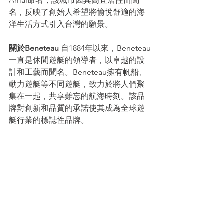
Åmål命名，該城市因其高宜居性而聞
名，反映了創始人希望將愉悅舒適的海
洋生活方式引入台灣的願景。
關於Beneteau
 自1884年以來，Beneteau
一直是休閒遊艇的領導者，以卓越的設
計和工藝而聞名。Beneteau擁有帆船、
動力遊艇等不同遊艇，致力於將人們聚
集在一起，共享難忘的航海時刻。該品
牌對創新和品質的承諾使其成為全球遊
艇行業的標誌性品牌。