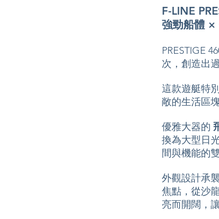
F-LINE PR
強勁船體 ×
PRESTIG
次，創造出過
這款遊艇特
敞的生活區
優雅大器的
換為大型日
間與機能的
外觀設計承襲 
焦點，從沙
亮而開闊，