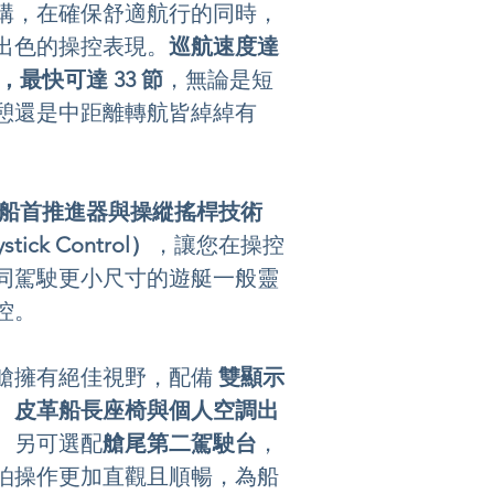
構，在確保舒適航行的同時，
出色的操控表現。
巡航速度達 
節，最快可達 33 節
，無論是短
憩還是中距離轉航皆綽綽有
船首推進器與操縱搖桿技術
stick Control）
，讓您在操控
同駕駛更小尺寸的遊艇一般靈
控。
艙擁有絕佳視野，配備 
雙顯示
、皮革船長座椅與個人空調出
。另可選配
艙尾第二駕駛台
，
泊操作更加直觀且順暢，為船