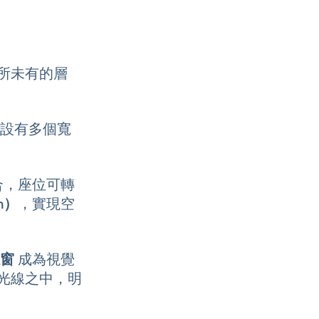
至前所未有的層
。
設有多個寬
合，座位可轉
n）
，實現空
窗
成為視覺
光線之中，明