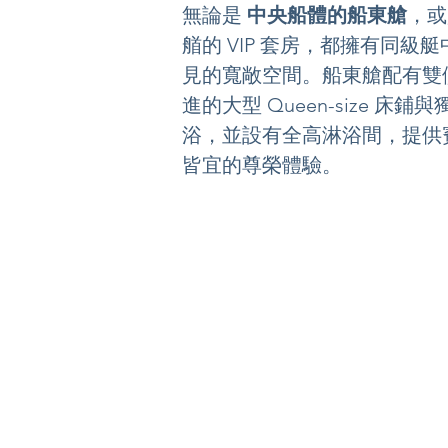
無論是 
中央船體的船東艙
，或
艏的 VIP 套房，都擁有同級艇
見的寬敞空間。船東艙配有雙
進的大型 Queen-size 床鋪
浴，並設有全高淋浴間，提供
皆宜的尊榮體驗。