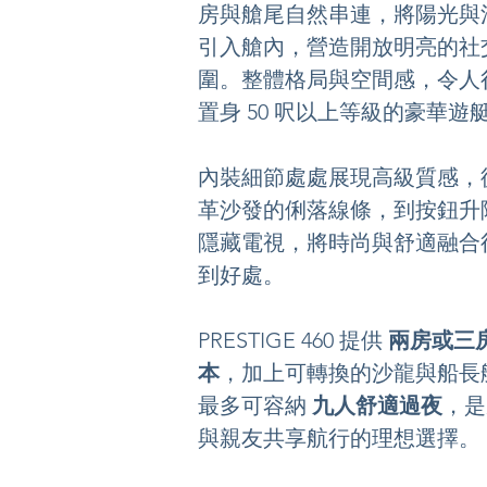
房與艙尾自然串連，將陽光與
引入艙內，營造開放明亮的社
圍。整體格局與空間感，令人
置身 50 呎以上等級的豪華遊
內裝細節處處展現高級質感，
革沙發的俐落線條，到按鈕升
隱藏電視，將時尚與舒適融合
到好處。
PRESTIGE 460 提供 
兩房或三
本
，加上可轉換的沙龍與船長
最多可容納 
九人舒適過夜
，是
與親友共享航行的理想選擇。