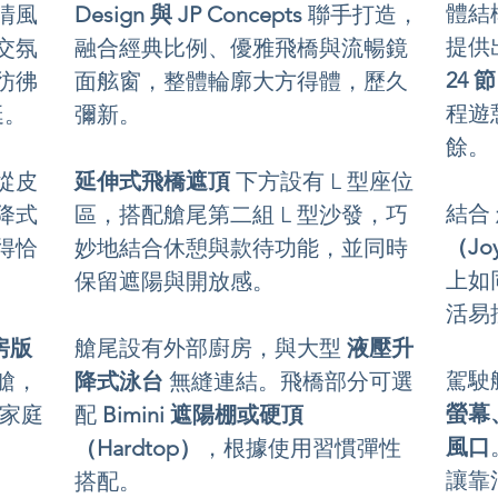
體結
Design 與 JP Concepts
 聯手打造，
清風
提供
融合經典比例、優雅飛橋與流暢鏡
交氛
24 
面舷窗，整體輪廓大方得體，歷久
彷彿
程遊
彌新。
艇。
餘。
延伸式飛橋遮頂
 下方設有 L 型座位
從皮
結合 
區，搭配艙尾第二組 L 型沙發，巧
降式
（Joy
妙地結合休憩與款待功能，並同時
得恰
上如
保留遮陽與開放感。
活易
艙尾設有外部廚房，與大型 
液壓升
房版
駕駛
降式泳台
 無縫連結。飛橋部分可選
艙，
螢幕
配 
Bimini 遮陽棚或硬頂
家庭
風口
（Hardtop）
，根據使用習慣彈性
讓靠
搭配。