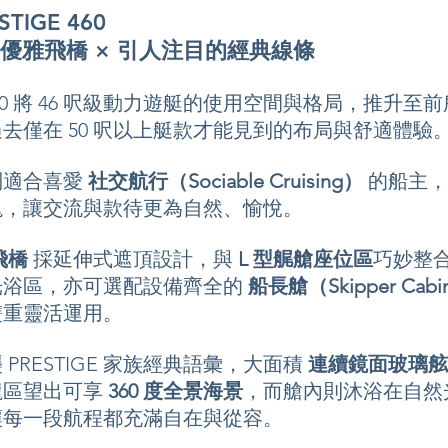
ESTIGE 460
 優雅飛橋 × 引人注目的經典線條
E 460 將 46 呎級動力遊艇的使用空間與格局，推升
去僅在 50 呎以上艇款才能見到的布局與舒適體驗
別適合喜愛
社交航行（Sociable Cruising）
的船主，
塊，讓交流與款待更為自然、愉悅。
飛橋
採延伸式遮頂設計，與
L 型艉艙座位區
巧妙整
光浴區，亦可選配設備齊全的
船長艙（Skipper Cabi
雙重靈活運用。
PRESTIGE 家族經典語彙，大面積
連續鏡面玻璃舷
龍區望出可享
360 度全景海景
，而艙內則沐浴在自然
讓每一段航程都充滿自在與從容。