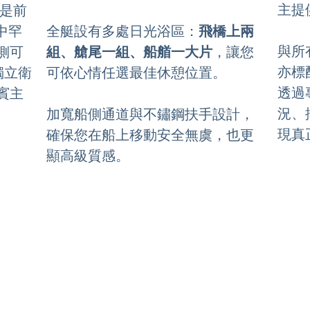
主提
是前
全艇設有多處日光浴區：
飛橋上兩
中罕
與所有
組、艙尾一組、船艏一大片
，讓您
側可
亦標
可依心情任選最佳休憩位置。
與獨立衛
透過
賓主
況、
加寬船側通道與不鏽鋼扶手設計，
現真
確保您在船上移動安全無虞，也更
顯高級質感。