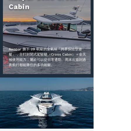
Cabin
Axopar 旗下 29 呎級的全氣候「跨界探險型遊
艇」，主打封閉式駕駛艙（Cross Cabin）＋全天
候使用能力，屬於可以從日常通勤、周末出遊到過
夜航行都能勝任的多功能艇。